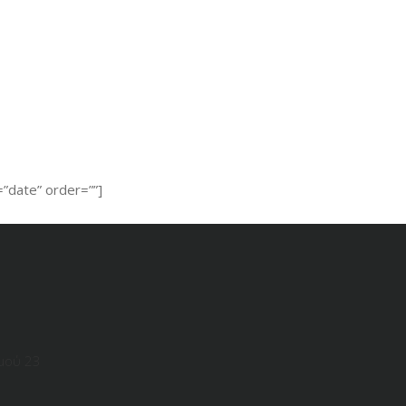
”date” order=””]
μού 23