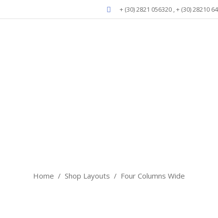
+ (30) 2821 056320 , + (30) 28210 6
our Columns Wi
Home
/
Shop Layouts
/
Four Columns Wide