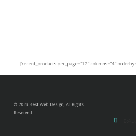
[recent_products per_page=”12″ columns=”4″ orderby=
© 2023 Best Web Design, All Rights
Reserved
Σολω