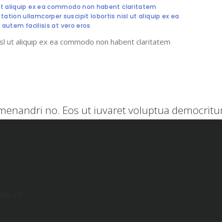
l ut aliquip ex ea commodo non habent claritatem
ation ullamcorper suscipit lobortis nisl ut aliquip ex ea
utem facilisis at vero eros
nisl ut aliquip ex ea commodo non habent claritatem
menandri no. Eos ut iuvaret voluptua democritum
μού 23