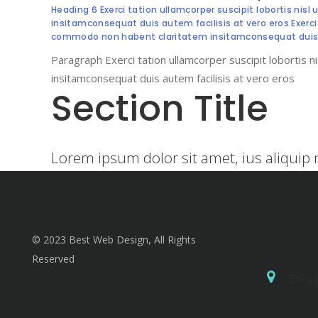
Heading 6 Exerci tation ullamcorper suscipit lobortis nis
insitamconsequat duis autem facilisis at vero eros Exerci t
commodo non habent claritatem insitamconsequat duis a
Paragraph Exerci tation ullamcorper suscipit lobortis 
insitamconsequat duis autem facilisis at vero eros
Section Title
Lorem ipsum dolor sit amet, ius aliquip 
© 2023 Best Web Design, All Rights
Reserved
Σολω