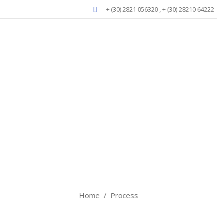
+ (30) 2821 056320 , + (30) 28210 64222
Process
Home
/
Process