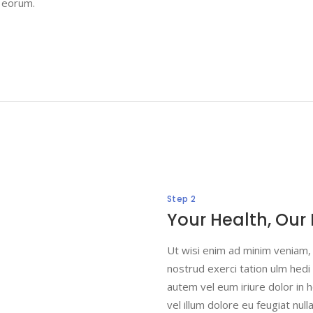
it eorum.
Step 2
Your Health, Our 
Ut wisi enim ad minim veniam, q
nostrud exerci tation ulm hedi c
autem vel eum iriure dolor in 
vel illum dolore eu feugiat nulla 