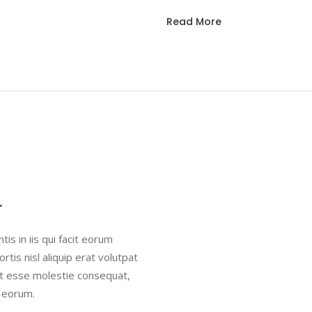
Read More
r
is in iis qui facit eorum
rtis nisl aliquip erat volutpat
lit esse molestie consequat,
it eorum.