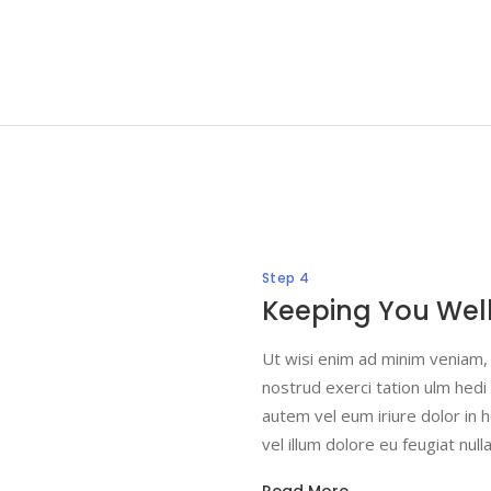
Step 4
Keeping You Wel
Ut wisi enim ad minim veniam, q
nostrud exerci tation ulm hedi c
autem vel eum iriure dolor in 
vel illum dolore eu feugiat nulla 
Read More