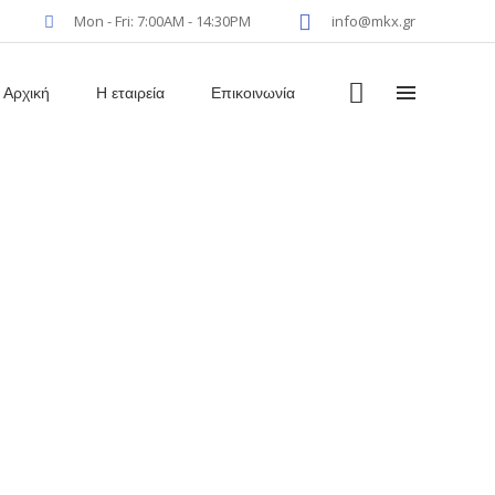
Mon - Fri: 7:00AM - 14:30PM
info@mkx.gr
Αρχική
Η εταιρεία
Επικοινωνία