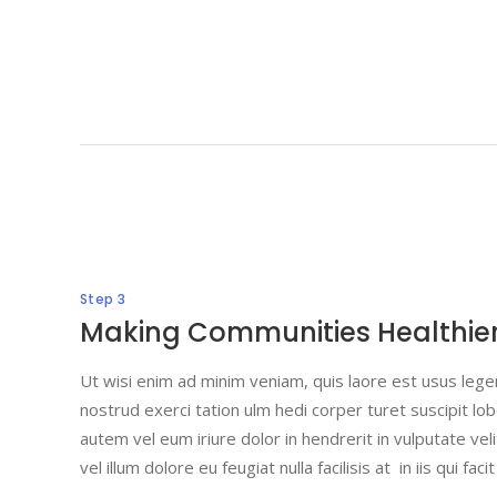
Step 3
Making Communities Healthie
Ut wisi enim ad minim veniam, quis laore est usus legent
nostrud exerci tation ulm hedi corper turet suscipit lobo
autem vel eum iriure dolor in hendrerit in vulputate ve
vel illum dolore eu feugiat nulla facilisis at in iis qui fac