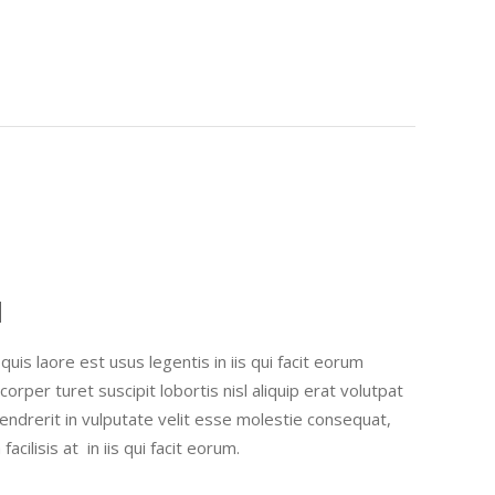
l
uis laore est usus legentis in iis qui facit eorum
orper turet suscipit lobortis nisl aliquip erat volutpat
hendrerit in vulputate velit esse molestie consequat,
facilisis at in iis qui facit eorum.