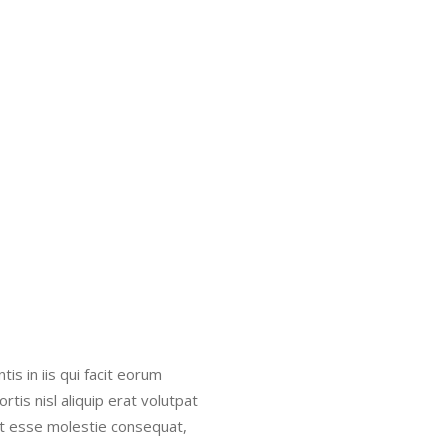
is in iis qui facit eorum
rtis nisl aliquip erat volutpat
lit esse molestie consequat,