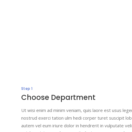
Step 1
Choose Department
Ut wisi enim ad minim veniam, quis laore est usus legent
nostrud exerci tation ulm hedi corper turet suscipit lobo
autem vel eum iriure dolor in hendrerit in vulputate ve